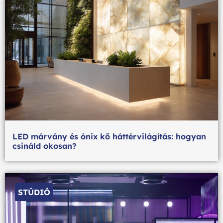
LED márvány és ónix kő háttérvilágítás: hogyan
csináld okosan?
STÚDIÓ