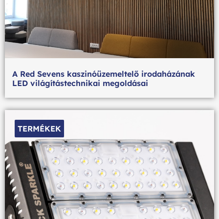
A Red Sevens kaszinóüzemeltelő irodaházának
LED világítástechnikai megoldásai
TERMÉKEK