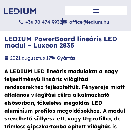
LED NÖVÉNYVILÁGÍTÁS
+36 70 474 9932
office@ledium.hu
LEDIUM PowerBoard lineáris LED
modul – Luxeon 2835
2021.augusztus 17
Gyártás
A LEDIUM LED lineáris modulokat a nagy
teljesítményű lineáris világítási
rendszerekhez fejlesztettük. Fényereje miatt
általános világítási célra alkalmazható
elsősorban, tökéletes megoldás LED
alumínium profilos megoldásokhoz. A modul
szerelhető süllyesztett, vagy U-profilba, de
trimless gipszkartonba épített világítás is