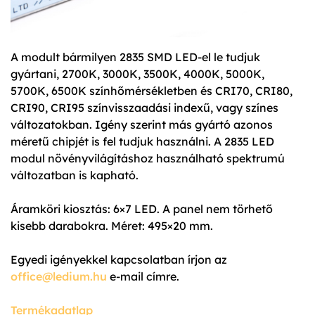
A modult bármilyen 2835 SMD LED-el le tudjuk
gyártani, 2700K, 3000K, 3500K, 4000K, 5000K,
5700K, 6500K színhőmérsékletben és CRI70, CRI80,
CRI90, CRI95 színvisszaadási indexű, vagy színes
változatokban. Igény szerint más gyártó azonos
méretű chipjét is fel tudjuk használni. A 2835 LED
modul növényvilágításhoz használható spektrumú
változatban is kapható.
Áramköri kiosztás: 6×7 LED. A panel nem törhető
kisebb darabokra. Méret: 495×20 mm.
Egyedi igényekkel kapcsolatban írjon az
office@ledium.hu
e-mail címre.
Termékadatlap