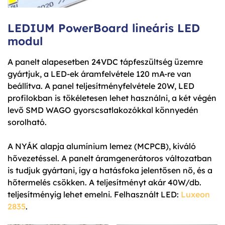
LEDIUM PowerBoard lineáris LED
modul
A panelt alapesetben 24VDC tápfeszültség üzemre
gyártjuk, a LED-ek áramfelvétele 120 mA-re van
beállítva. A panel teljesítményfelvétele 20W, LED
profilokban is tökéletesen lehet használni, a két végén
levő SMD WAGO gyorscsatlakozókkal könnyedén
sorolható.
A NYÁK alapja alumínium lemez (MCPCB), kiváló
hővezetéssel. A panelt áramgenerátoros változatban
is tudjuk gyártani, így a hatásfoka jelentősen nő, és a
hőtermelés csökken. A teljesítményt akár 40W/db.
teljesítményig lehet emelni. Felhasznált LED:
Luxeon
2835
.