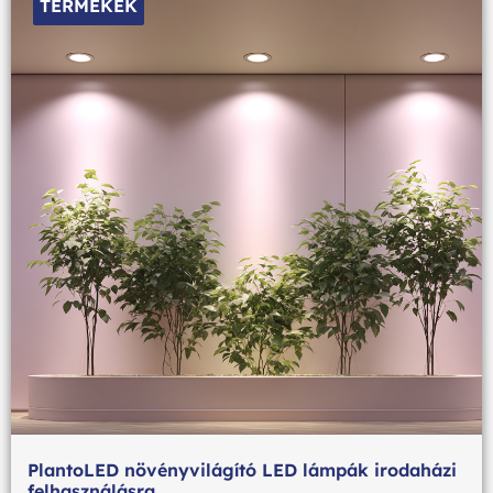
TERMÉKEK
PlantoLED növényvilágító LED lámpák irodaházi
felhasználásra