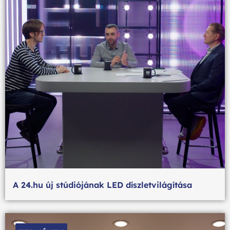
A 24.hu új stúdiójának LED díszletvilágítása