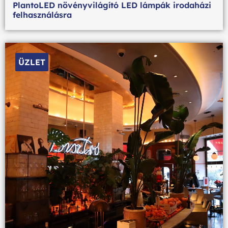
PlantoLED növényvilágító LED lámpák irodaházi
felhasználásra
ÜZLET