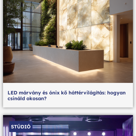
LED márvány és ónix kő háttérvilágítás: hogyan
csináld okosan?
STÚDIÓ