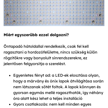
Miért egyszerűbb ezzel dolgozni?
Öntapadó hátoldallal rendelkezik, csak fel kell
ragasztani a hordozófelületre, nincs szükség külön
rögzítőkre vagy bonyolult sínrendszerekre, ez
jelentősen felgyorsítja a szerelést.
Egyenletes fényt ad: a LED-ek elosztása olyan,
hogy a márvány és ónix lapok átvilágítása során
nem látszanak sötét foltok. A lapok könnyen és
gyorsan egymás mellé ragaszthatók, így néhány
óra alatt kész lehet a teljes installáció
Gyors csatlakozás: nem kell minden egyes