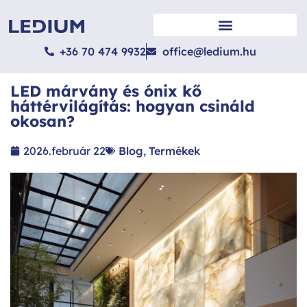
LED NÖVÉNYVILÁGÍTÁS
+36 70 474 9932
office@ledium.hu
LED márvány és ónix kő
háttérvilágítás: hogyan csináld
okosan?
2026.február 22
Blog
,
Termékek