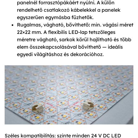
panelnél forrasztópákáért nyúlni. A külön
rendelhető csatlakozó kábelekkel a panelek
egyszerűen egymásba fűzhetők.
Rugalmas, vágható, bővíthető
:
min. vágási méret
22×22 mm. A flexibilis LED-lap tetszőleges
méretre vágható, sarkok körül hajlítható és több
elem összekapcsolásával bővíthető — ideális
egyedi világításhoz és dekorációhoz.
Széles kompatibilitás: szinte minden 24 V DC LED