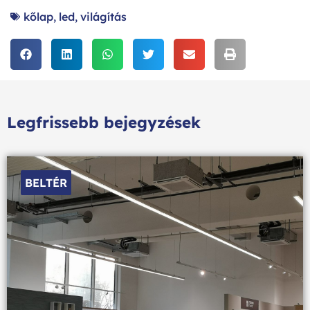
kőlap
,
led
,
világítás
Legfrissebb bejegyzések
BELTÉR